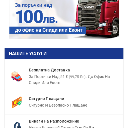
НАШИТЕ УСЛУГИ
Безплатна Доставка
За Поръчки Над 51 €
. До Офис На
(99,75 Лв)
Спиди Или Еконт
Сигурно Плащане
Сигурно И Безопасно Плащане
Винаги На Разположение
Имате Въпроси? Готови Сме Да Ви