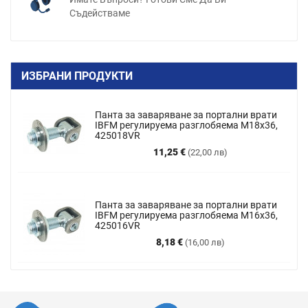
Съдействаме
ИЗБРАНИ ПРОДУКТИ
Панта за заваряване за портални врати
IBFM регулируема разглобяема M18x36,
425018VR
Цена
11,25 €
(22,00 лв)
Панта за заваряване за портални врати
IBFM регулируема разглобяема М16х36,
425016VR
Цена
8,18 €
(16,00 лв)