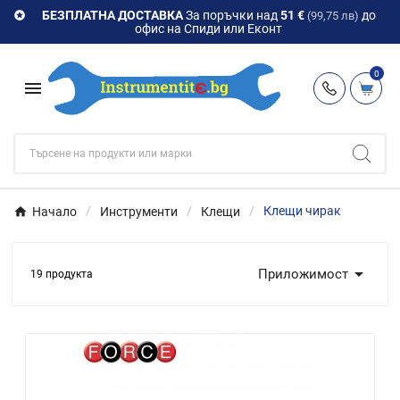
БЕЗПЛАТНА ДОСТАВКА
За поръчки над
51 €
до

(99,75 лв)
офис на Спиди или Еконт
0

Начало
Инструменти
Клещи
Клещи чирак

Приложимост
19 продукта