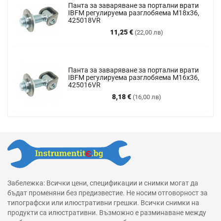
Панта за заваряване за портални врати
IBFM регулируема разглобяема M18x36,
425018VR
Цена
11,25 €
(22,00 лв)
Панта за заваряване за портални врати
IBFM регулируема разглобяема М16х36,
425016VR
Цена
8,18 €
(16,00 лв)
Забележка: Всички цени, спецификации и снимки могат да
бъдат променяни без предизвестие. Не носим отговорност за
типографски или илюстративни грешки. Всички снимки на
продукти са илюстративни. Възможно е разминаване между