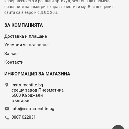
изображението и реалния артикул, без това да променя
основните параметри и характеристики му. Всички цени в
сайта са в евро и с ДДС 20%.
ЗА КОМПАНИЯТА
Доставка и плащане
Условия за ползване
За нас
Контакти
ИНФОРМАЦИЯ ЗА МАГАЗИНА
location_on
instrumentite.bg
срещу завод Пневматика
6600 Кърджали
България
info@instrumentite.bg
email
0887 022831
call