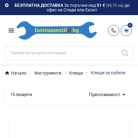
БЕЗПЛАТНА ДОСТАВКА
За поръчки над
51 €
до

(99,75 лв)
офис на Спиди или Еконт
0

Начало
Инструменти
Клещи
Клещи за кабели

Приложимост
15 продукта