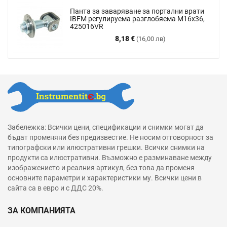
Панта за заваряване за портални врати
IBFM регулируема разглобяема М16х36,
425016VR
Цена
8,18 €
(16,00 лв)
Забележка: Всички цени, спецификации и снимки могат да
бъдат променяни без предизвестие. Не носим отговорност за
типографски или илюстративни грешки. Всички снимки на
продукти са илюстративни. Възможно е разминаване между
изображението и реалния артикул, без това да променя
основните параметри и характеристики му. Всички цени в
сайта са в евро и с ДДС 20%.
ЗА КОМПАНИЯТА