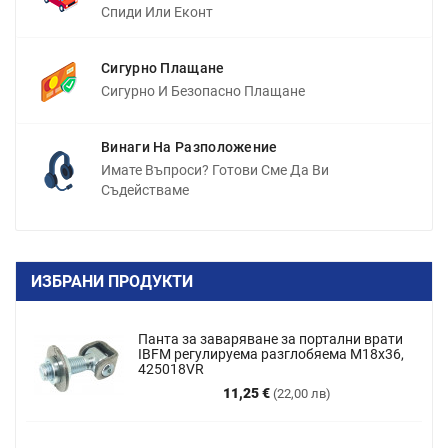
Спиди Или Еконт
Сигурно Плащане
Сигурно И Безопасно Плащане
Винаги На Разположение
Имате Въпроси? Готови Сме Да Ви
Съдействаме
ИЗБРАНИ ПРОДУКТИ
Панта за заваряване за портални врати
IBFM регулируема разглобяема M18x36,
425018VR
Цена
11,25 €
(22,00 лв)