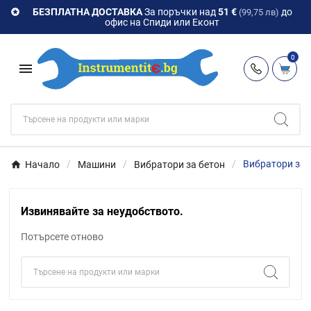
БЕЗПЛАТНА ДОСТАВКА
За поръчки над
51 €
до

(99,75 лв)
офис на Спиди или Еконт
0

Начало
Машини
Вибратори за бетон
Вибратори за 
Извинявайте за неудобството.
Потърсете отново