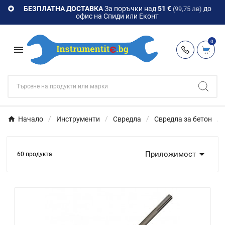
БЕЗПЛАТНА ДОСТАВКА
За поръчки над
51 €
до

(99,75 лв)
офис на Спиди или Еконт
0

Начало
Инструменти
Свредла
Свредла за бетон

Приложимост
60 продукта