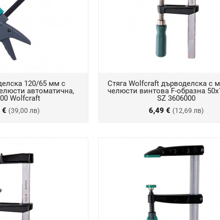
делска 120/65 мм с
Стяга Wolfcraft дърводелска с 
елюсти автоматична,
челюсти винтова F-образна 50х
00 Wolfcraft
SZ 3606000
4 €
6,49 €
(39,00 лв)
(12,69 лв)