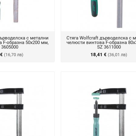
 дърводелска с метални
Стяга Wolfcraft дърводелска с 
 F-образна 50х200 мм,
челюсти винтова F-образна 80х
 3605000
SZ 3611000
 €
18,41 €
(16,70 лв)
(36,01 лв)