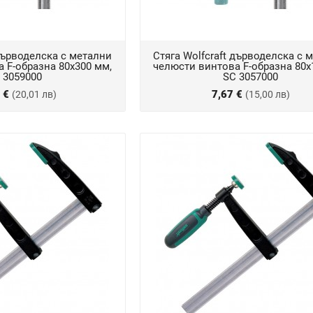
 дърводелска с метални
Стяга Wolfcraft дърводелска с 
 F-образна 80х300 мм,
челюсти винтова F-образна 80х
 3059000
SC 3057000
3 €
7,67 €
(20,01 лв)
(15,00 лв)