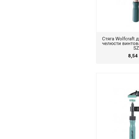
Стяга Wolfcraft
челюсти винтова
SZ
8,54