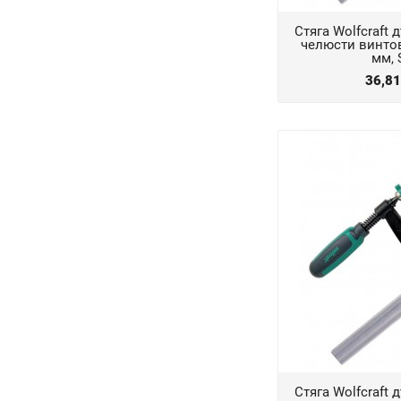
Стяга Wolfcraft
челюсти винтов
мм, 
36,8
Стяга Wolfcraft