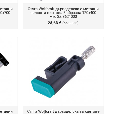
метални
Стяга Wolfcraft дърводелска с метални
20х700
челюсти винтова F-образна 120х400
мм, SZ 3621000
28,63 €
(56,00 лв)
метални
Стяга Wolfcraft дърводелска за кантове