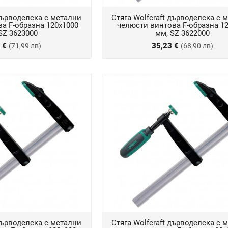
 дърводелска с метални
Стяга Wolfcraft дърводелска с 
а F-образна 120х1000
челюсти винтова F-образна 1
SZ 3623000
мм, SZ 3622000
1 €
35,23 €
(71,99 лв)
(68,90 лв)
 дърводелска с метални
Стяга Wolfcraft дърводелска с 