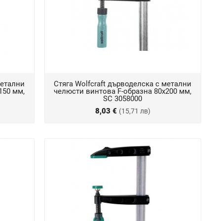
метални
Стяга Wolfcraft дърводелска с метални
150 мм,
челюсти винтова F-образна 80х200 мм,
SC 3058000
8,03 €
(15,71 лв)