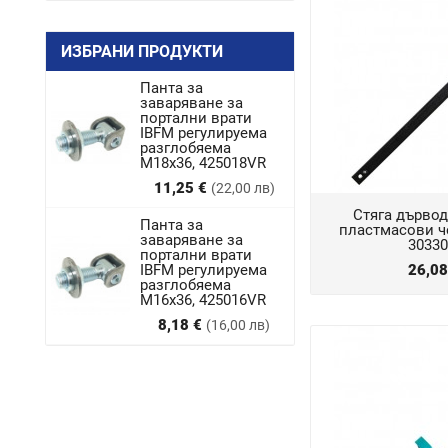
ИЗБРАНИ ПРОДУКТИ
Панта за
заваряване за
портални врати
IBFM регулируема
разглобяема
M18x36, 425018VR
Цена
11,25 €
(22,00 лв)
Стяга дървод
Панта за
пластмасови ч
заваряване за
30330
портални врати
IBFM регулируема
26,0
разглобяема
М16х36, 425016VR
Цена
8,18 €
(16,00 лв)