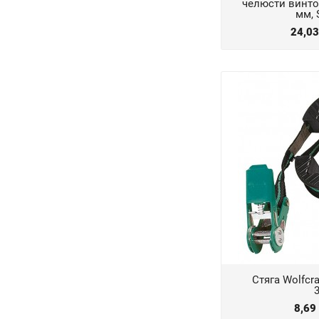
челюсти винто
мм, 
24,0
Стяга Wolfcr
8,69