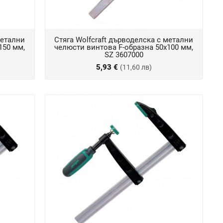
метални
Стяга Wolfcraft дърводелска с метални
150 мм,
челюсти винтова F-образна 50х100 мм,
SZ 3607000
5,93 €
(11,60 лв)