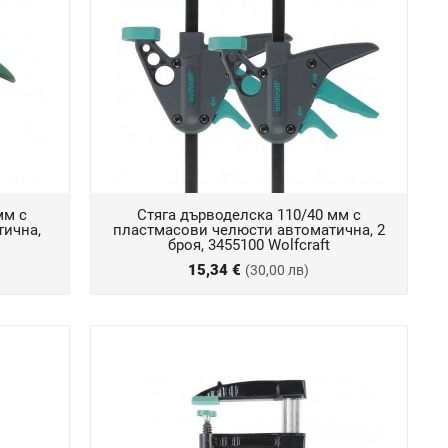
мм с
Стяга дърводелска 110/40 мм с
тична,
пластмасови челюсти автоматична, 2
броя, 3455100 Wolfcraft
15,34 €
(30,00 лв)