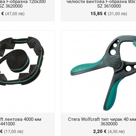
ва F-образна 120х300
челюсти винтова F-образна 80х
SZ 3620000
SZ 3610000
3 €
15,85 €
(47,00 лв)
(31,00 лв)
aft лентова 4000 мм
Стяга Wolfcraft тип чирак 40 мм
3441000
3630000
 €
2,20 €
(17,00 лв)
(4,30 лв)