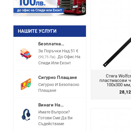
НАШИТЕ УСЛУГИ
Безплатна
Доставка
За Поръчки Над 51 €
. До Офис На
(99,75 Лв)
Спиди Или Еконт
Стяга Wolfc
Сигурно Плащане
пластмасови ч
Сигурно И Безопасно
100х300 мм
Плащане
28,1
Винаги На
Разположение
Имате Въпроси?
Готови Сме Да Ви
Съдействаме