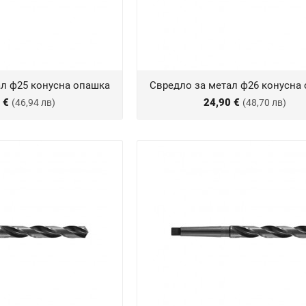
ал ф25 конусна опашка
Свредло за метал ф26 конусна
0 €
24,90 €
(46,94 лв)
(48,70 лв)