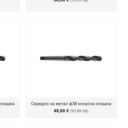
38,00 €
(74,32 лв)
 опашка
Свредло за метал ф38 конусна опашка
48,00 €
(93,88 лв)