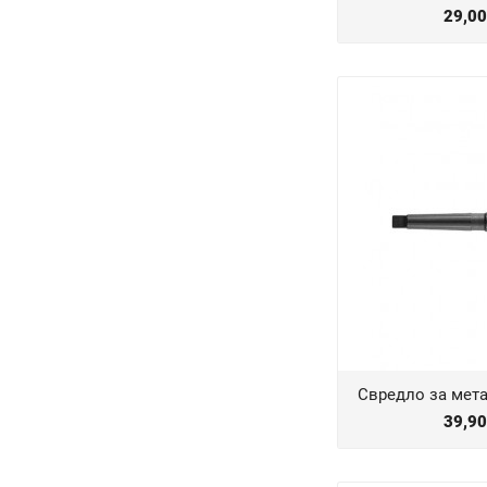
29,0
Свредло за мет
39,9