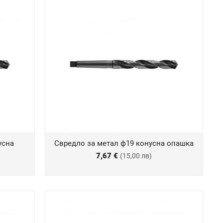
усна
Свредло за метал ф19 конусна опашка
7,67 €
(15,00 лв)