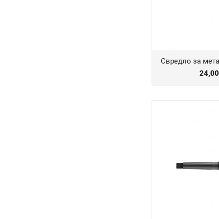
Свредло за мет
24,0