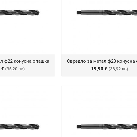
ал ф22 конусна опашка
Свредло за метал ф23 конусна
0 €
19,90 €
(35,20 лв)
(38,92 лв)