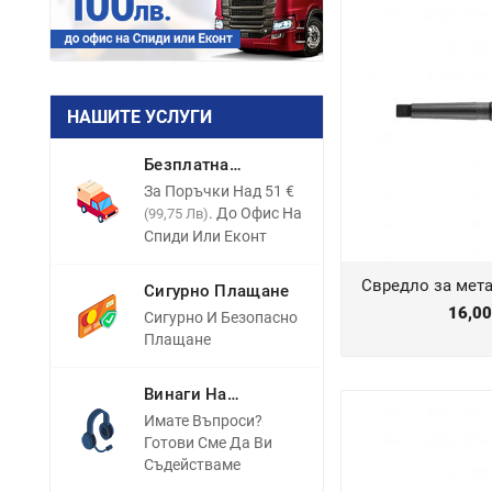
НАШИТЕ УСЛУГИ
Безплатна
Доставка
За Поръчки Над 51 €
. До Офис На
(99,75 Лв)
Спиди Или Еконт
Свредло за мет
Сигурно Плащане
16,0
Сигурно И Безопасно
Плащане
Винаги На
Разположение
Имате Въпроси?
Готови Сме Да Ви
Съдействаме