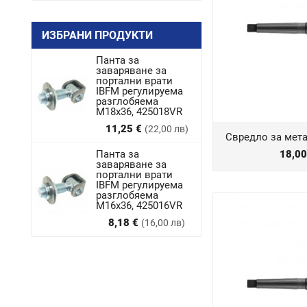
ИЗБРАНИ ПРОДУКТИ
Панта за
заваряване за
портални врати
IBFM регулируема
разглобяема
M18x36, 425018VR
Цена
11,25 €
(22,00 лв)
Свредло за мет
Панта за
18,0
заваряване за
портални врати
IBFM регулируема
разглобяема
М16х36, 425016VR
Цена
8,18 €
(16,00 лв)