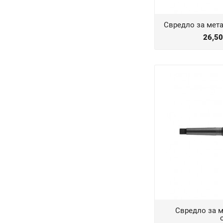
Свредло за мет
26,5
Свредло за м