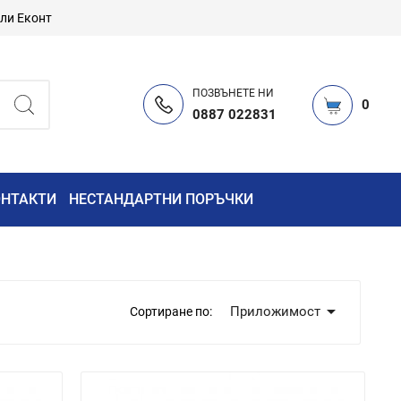
или Еконт
ПОЗВЪНЕТЕ НИ
0
0887 022831
ОНТАКТИ
НЕСТАНДАРТНИ ПОРЪЧКИ

Приложимост
Сортиране по: