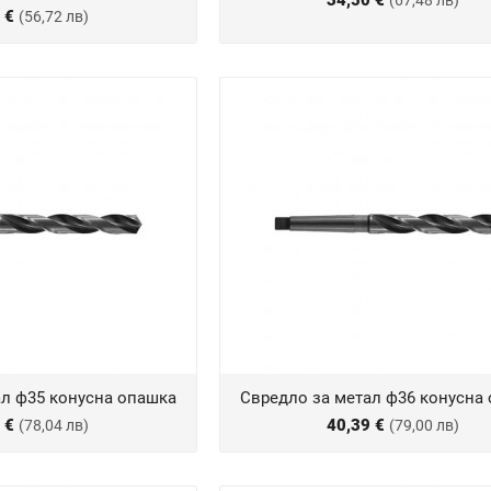
34,50 €
(67,48 лв)
0 €
(56,72 лв)
ал ф35 конусна опашка
Свредло за метал ф36 конусна
0 €
40,39 €
(78,04 лв)
(79,00 лв)