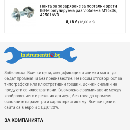
Панта за заваряване за портални врати
IBFM регулируема разглобяема М16х36,
425016VR
Цена
8,18 €
(16,00 лв)
Забележка: Всички цени, спецификации и снимки могат да
бъдат променяни без предизвестие. Не носим отговорност за
типографски или илюстративни грешки. Всички снимки на
продукти са илюстративни. Възможно е разминаване между
изображението и реалния артикул, без това да променя
основните параметри и характеристики му. Всички цени в
сайта са в евро и с ДДС 20%.
ЗА КОМПАНИЯТА