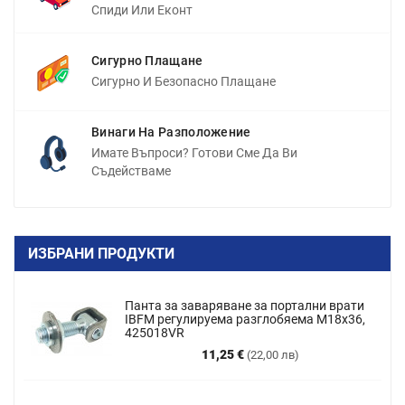
Спиди Или Еконт
Сигурно Плащане
Сигурно И Безопасно Плащане
Винаги На Разположение
Имате Въпроси? Готови Сме Да Ви
Съдействаме
ИЗБРАНИ ПРОДУКТИ
Панта за заваряване за портални врати
IBFM регулируема разглобяема M18x36,
425018VR
Цена
11,25 €
(22,00 лв)