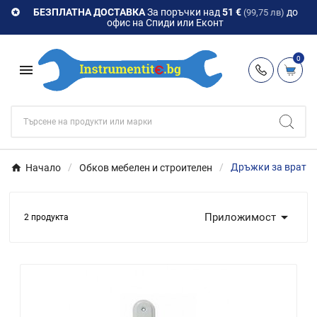
БЕЗПЛАТНА ДОСТАВКА
За поръчки над
51 €
до

(99,75 лв)
офис на Спиди или Еконт
0

Начало
Обков мебелен и строителен
Дръжки за врати

Приложимост
2 продукта