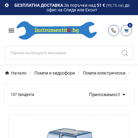
БЕЗПЛАТНА ДОСТАВКА
За поръчки над
51 €
до

(99,75 лв)
офис на Спиди или Еконт
0

Начало
Помпи и хидрофори
Помпи електрически
П

Приложимост
137 продукта