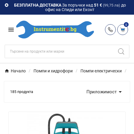
БЕЗПЛАТНА ДОСТАВКА
За поръчки над
51 €
до

(99,75 лв)
офис на Спиди или Еконт
0

Начало
Помпи и хидрофори
Помпи електрически
По

Приложимост
185 продукта