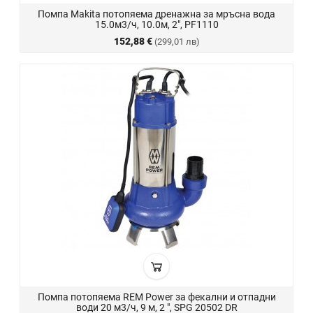
Помпа Makita потопяема дренажна за мръсна вода
15.0м3/ч, 10.0м, 2", PF1110
152,88 €
(299,01 лв)
Помпа потопяема REM Power за фекални и отпадни
води 20 м3/ч, 9 м, 2 ", SPG 20502 DR