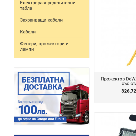
Електроразпределителни
табла
Захранващи кабели
Кабели
Фенери, прожектори и
лампи
Прожектор DeWA
със ст
326,7