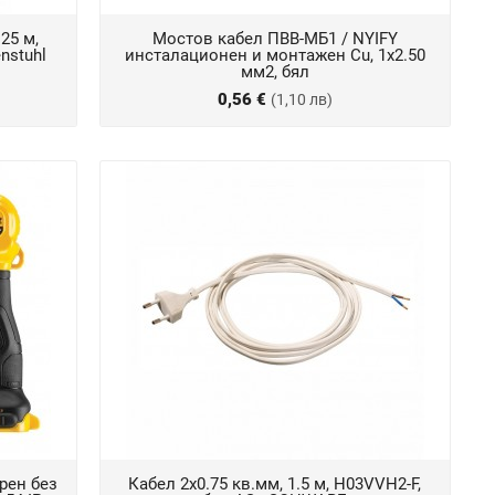
25 м,
Мостов кабел ПВВ-МБ1 / NYIFY
nstuhl
инсталационен и монтажен Cu, 1x2.50
мм2, бял
0,56 €
(1,10 лв)
рен без
Кабел 2x0.75 кв.мм, 1.5 м, H03VVH2-F,