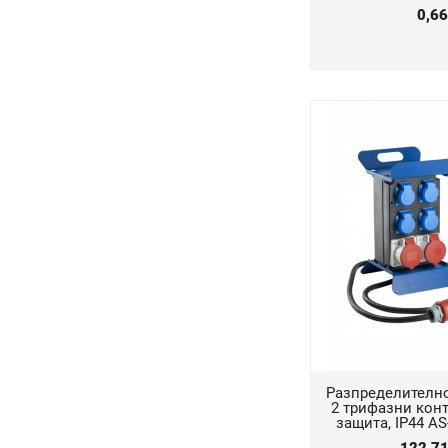
0,6
Разпределително
2 трифазни кон
защита, IP44 A