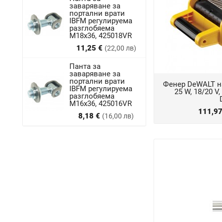
заваряване за
портални врати
IBFM регулируема
разглобяема
M18x36, 425018VR
Цена
11,25 €
(22,00 лв)
Панта за
заваряване за
портални врати
Фенер DeWALT н
IBFM регулируема
25 W, 18/20 V,
разглобяема
М16х36, 425016VR
111,9
Цена
8,18 €
(16,00 лв)